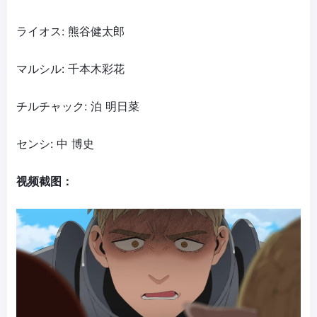
ライオス: 熊谷健太郎
マルシル: 千本木彩花
チルチャック: 泊 明日菜
センシ: 中 博史
视频截图：