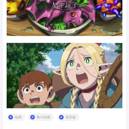
动画
角川动画
迷宫饭