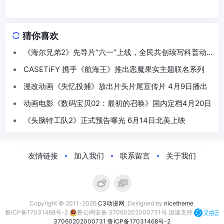
猜你喜欢
《海尔兄弟2》先导片“六一”上线，全民共创续写科普动
画新篇
CASETiFY 携手《航海王》推出恶魔果实主题联名系列
漫改动画《失忆投捕》放出片头片尾宣传片 4月9日播出
动画电影《数码宝贝02：最初的召唤》国内定档4月20日
《头脑特工队2》正式预告曝光 6月14日北美上映
友情链接
加入我们
联系留言
关于我们
Copyright © 2011-2026
C3动漫网
. Designed by
nicetheme
.
鲁ICP备17031468号-2
鲁公网安备 37060202000731号
加速支持
37060202000731
鲁ICP备17031468号-2