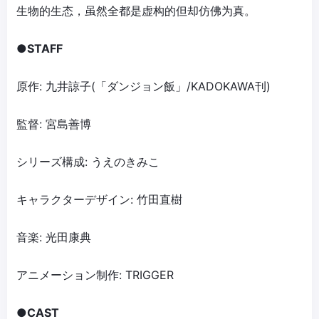
生物的生态，虽然全都是虚构的但却仿佛为真。
●STAFF
原作: 九井諒子(「ダンジョン飯」/KADOKAWA刊)
監督: 宮島善博
シリーズ構成: うえのきみこ
キャラクターデザイン: 竹田直樹
音楽: 光田康典
アニメーション制作: TRIGGER
●CAST