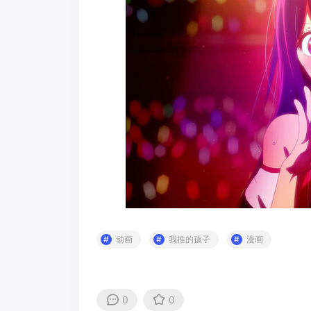
动画
我推的孩子
漫画
0
0