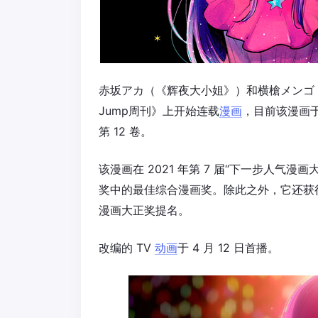
赤坂アカ（《辉夜大小姐》）和横槍メンゴ（《人
Jump周刊》上开始连载
漫画
，目前该漫画于 
第 12 卷。
该漫画在 2021 年第 7 届“下一步人气漫画
奖中的最佳综合漫画奖。除此之外，它还获得了第
漫画大正奖提名。
改编的 TV
动画
于 4 月 12 日首播。