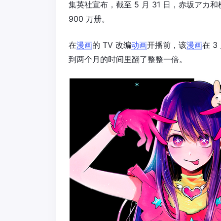
集英社宣布，截至 5 月 31 日，赤坂アカ
900 万册。
在
漫画
的 TV 改编
动画
开播前，该
漫画
在 3
到两个月的时间里翻了整整一倍。