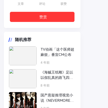
文章
评论
获赞
赞赏
随机推荐
TV动画「这个医师超
麻烦」番宣CM公布
4 年前
《海贼王纸雕》足以
以假乱真的路飞四档
纸雕
8 年前
国产悬疑推理视觉小
说《NEVERMORE》
近期即将发布