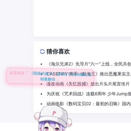
猜你喜欢
《海尔兄弟2》先导片“六一”上线，全民共
欢迎阅读
「 《我推的孩子》漫画在TV动画播出后
CASETiFY 携手《航海王》推出恶魔果实
销量翻倍 」
漫改动画《失忆投捕》放出片头片尾宣传片 
为庆祝《咒术回战》连载6周年 少年Jump
动画电影《数码宝贝02：最初的召唤》国内