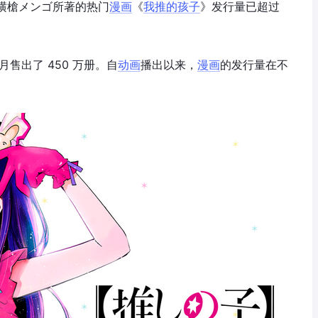
和横槍メンゴ所著的热门
漫画
《
我推的孩子
》发行量已超过
 月售出了 450 万册。自
动画
播出以来，
漫画
的发行量在不