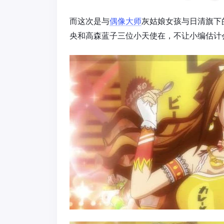
而这次是与
偶像大师
灰姑娘女孩与日清旗下
央和高森蓝子三位小天使在，不让小编估计