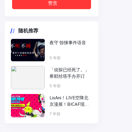
赞赏
随机推荐
夜守 惊悚事件语音
5 年前
「侦探已经死了。」
希耶丝塔手办开订
5 年前
LisAni！LIVE空降北
京漫展！BICAF现场
即将燃爆开演！
7 年前