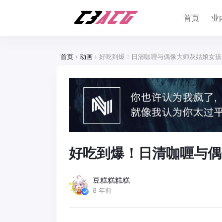
首页
业
首页
›
动画
›
好吃到爆！日清咖喱与偶像大师灰姑娘女孩
好吃到爆！日清咖喱与偶
豆糕糕糕糕
8 年前