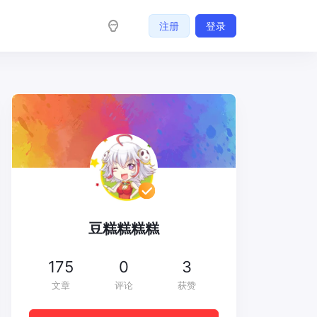
注册
登录
豆糕糕糕糕
175
0
3
文章
评论
获赞