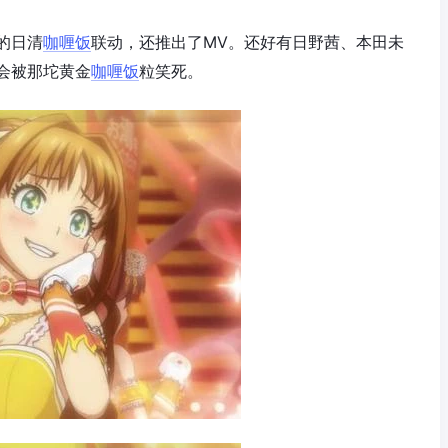
的日清
咖喱饭
联动，还推出了MV。还好有日野茜、本田未
会被那坨黄金
咖喱饭
粒笑死。