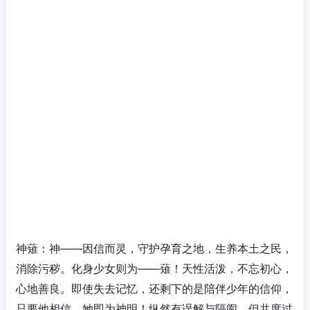
神薙：神——因信而灵，守护孕育之地，生养本土之民，
消除污秽。化身少女则为——薙！天性活泼，不忘初心，
心地善良。即使失去记忆，还剩下的是陪伴少年的信仰，
只要他相信，她即为神明！纵然有误解与隔阂，但共度过