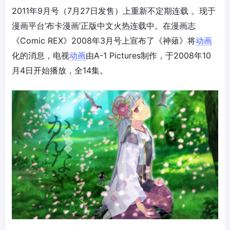
2011年9月号（7月27日发售）上重新不定期连载 。现于
漫画平台‘布卡漫画’正版中文火热连载中。在漫画志
《Comic REX》2008年3月号上宣布了《神薙》将
动画
化的消息，电视
动画
由A-1 Pictures制作，于2008年10
月4日开始播放，全14集。