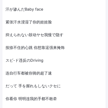
汗が渗んだBaby face
紧张汗水浸湿了你的娃娃脸
抑えられない鼓动ヤセ我慢で隐す
按捺不住的心跳 你想靠逞强来掩饰
スビ-ド违反のDriving
连自行车都被你骑的超了速
だって 手を握れもしないクセに
你看你 明明连我的手都不敢牵