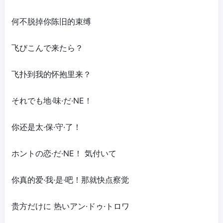
何不脱掉你陈旧的束缚
飞びこんで来たら？
飞扑到我的怀抱里来？
それでも地·味·だ·NE！
你还是太·保·守·了！
ホントの恋·だ·NE！ 気付いて
你真的爱·我·是·吧！那就快点察觉
贵方だけに 热いアン·ドゥ·トロワ