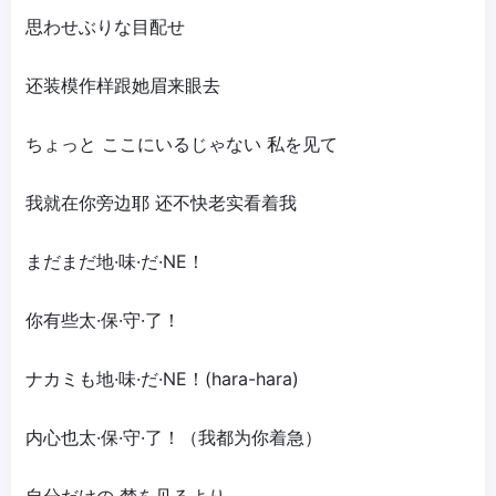
思わせぶりな目配せ
还装模作样跟她眉来眼去
ちょっと ここにいるじゃない 私を见て
我就在你旁边耶 还不快老实看着我
まだまだ地·味·だ·NE！
你有些太·保·守·了！
ナカミも地·味·だ·NE！(hara-hara)
内心也太·保·守·了！（我都为你着急）
自分だけの 梦を见るより