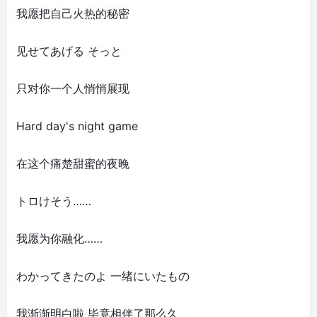
我愿把自己火热的秘密
见せてあげる そっと
只对你一个人悄悄展现
Hard day's night game
在这个痛楚甜蜜的夜晚
トロけそう……
我愿为你融化……
わかってきたのよ 一绪にいたもの
我渐渐明白啦 毕竟相伴了那么久