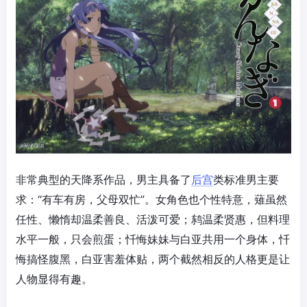
非常典型的天降系作品，男主具备了
后宫
类标准男主要
求：“有车有房，父母双忙”。女角色也个性特意，薙虽然
任性、懒惰却温柔善良、活泼可爱；鸫温柔贤惠，但料理
水平一般，只会煎蛋；忏悔妹妹与白亚共用一个身体，忏
悔搞怪腹黑，白亚害羞体贴，两个截然相反的人格更是让
人物显得有趣。