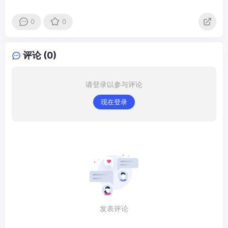
0
0
评论 (0)
请登录以参与评论
现在登录
发表评论