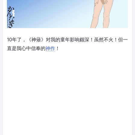
10年了，《神薙》对我的童年影响颇深！虽然不火！但一
直是我心中信奉的
神作
！