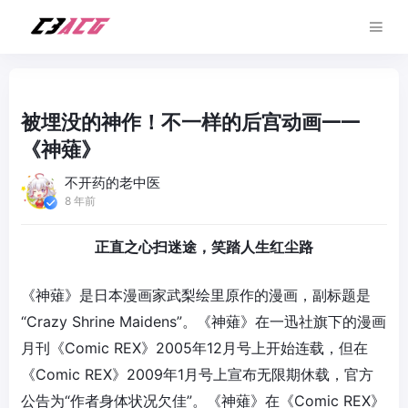
被埋没的神作！不一样的后宫动画——
《神薙》
不开药的老中医
8 年前
正直之心扫迷途，笑踏人生红尘路
《神薙》是日本漫画家武梨绘里原作的漫画，副标题是
“Crazy Shrine Maidens”。《神薙》在一迅社旗下的漫画
月刊《Comic REX》2005年12月号上开始连载，但在
《Comic REX》2009年1月号上宣布无限期休载，官方
公告为“作者身体状况欠佳”。《神薙》在《Comic REX》