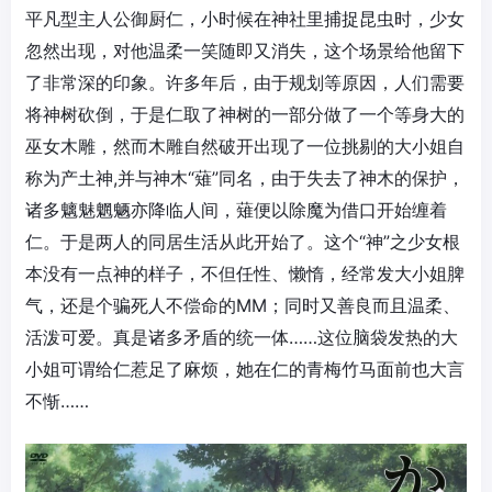
平凡型主人公御厨仁，小时候在神社里捕捉昆虫时，少女
忽然出现，对他温柔一笑随即又消失，这个场景给他留下
了非常深的印象。许多年后，由于规划等原因，人们需要
将神树砍倒，于是仁取了神树的一部分做了一个等身大的
巫女木雕，然而木雕自然破开出现了一位挑剔的大小姐自
称为产土神,并与神木“薙”同名，由于失去了神木的保护，
诸多魑魅魍魉亦降临人间，薙便以除魔为借口开始缠着
仁。于是两人的同居生活从此开始了。这个“神”之少女根
本没有一点神的样子，不但任性、懒惰，经常发大小姐脾
气，还是个骗死人不偿命的MM；同时又善良而且温柔、
活泼可爱。真是诸多矛盾的统一体……这位脑袋发热的大
小姐可谓给仁惹足了麻烦，她在仁的青梅竹马面前也大言
不惭……