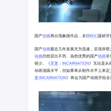
国产
动画
再出现象级作品，末日
科幻
题材开
国产
动画
最近几年发展尤为迅速，呈现井喷
动画
仍然层出不穷。虽然优秀的国产
动画
非
很少。《
灵笼
：
INCARNATION
》无论是从
动画顶级水平，但如果单从制作水平上来定
笼
:
INCARNATION
》将会为国产动画开拓全