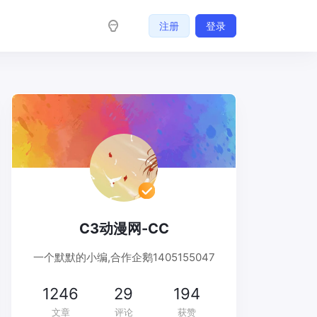
注册
登录
C3动漫网-CC
一个默默的小编,合作企鹅1405155047
1246
29
194
文章
评论
获赞