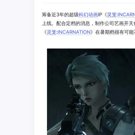
筹备近3年的超级
科幻
动画
IP《
灵笼
:
INCAR
上线。配合定档的消息，制作公司艺画开天
《
灵笼
:
INCARNATION
》在暑期档很有可能