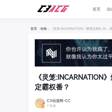
首页
业
首页
›
动画
›
《灵笼:INCARNATION》燃情定档6.2
《灵笼:INCARNATIO
定霸权番？
C3动漫网-CC
7 年前