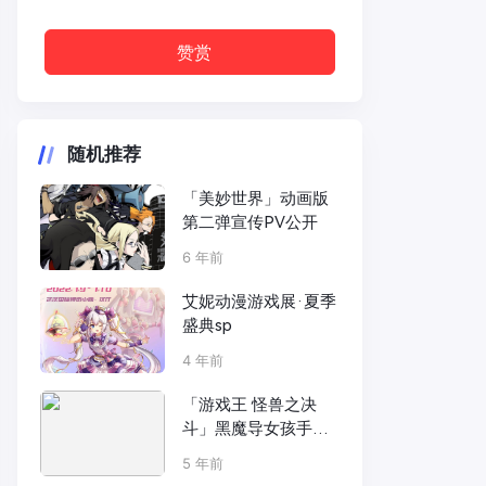
赞赏
随机推荐
「美妙世界」动画版
第二弹宣传PV公开
6 年前
艾妮动漫游戏展·夏季
盛典sp
4 年前
「游戏王 怪兽之决
斗」黑魔导女孩手办
开订
5 年前