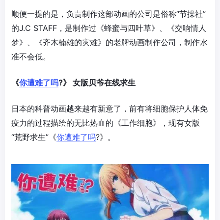
顺便一提的是，负责制作这部动画的公司是俗称“节操社”
的J.C STAFF，是制作过《蜂蜜与四叶草》、《交响情人
梦》、《齐木楠雄的灾难》的老牌动画制作公司，制作水
准不会低。
《
你遭难了吗
?》 女版贝爷在线求生
日本的科普动画越来越有新意了，前有将细胞保护人体免
疫力的过程描绘的无比热血的《工作细胞》，现有女版
“荒野求生”《
你遭难了吗
?》。