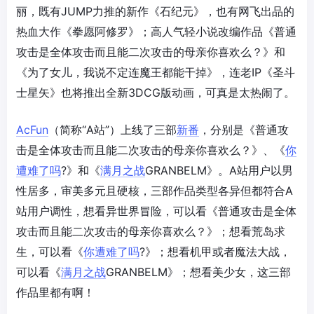
丽，既有JUMP力推的新作《石纪元》，也有网飞出品的
热血大作《拳愿阿修罗》；高人气轻小说改编作品《普通
攻击是全体攻击而且能二次攻击的母亲你喜欢么？》和
《为了女儿，我说不定连魔王都能干掉》，连老IP《圣斗
士星矢》也将推出全新3DCG版动画，可真是太热闹了。
AcFun
（简称“A站”）上线了三部
新番
，分别是《普通攻
击是全体攻击而且能二次攻击的母亲你喜欢么？》、《
你
遭难了吗
?》和《
满月之战
GRANBELM》。A站用户以男
性居多，审美多元且硬核，三部作品类型各异但都符合A
站用户调性，想看异世界冒险，可以看《普通攻击是全体
攻击而且能二次攻击的母亲你喜欢么？》；想看荒岛求
生，可以看《
你遭难了吗
?》；想看机甲或者魔法大战，
可以看《
满月之战
GRANBELM》；想看美少女，这三部
作品里都有啊！