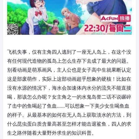
飞机失事，仅有主角四人逃到了一座无人岛上，在这个没
有任何现代造物的孤岛上怎么生存下去成了最大的问题。
别看动画是萌系画风，主人公也是女子高中生就果断认定
这是部废萌作，实际上这部动画超乎想象的硬核！比如在
没有水源的情况下，海水会加速体内水分的流失不能直接
喝，那该怎么办呢？女主角之一的水鬼岛誉二话不说碾碎
了击中的鱼喝起了鱼血……可以想象一下美少女生喝鱼血
的样子。从最基本的如何在无人岛上获取淡水的方法，到
什么昆虫蛋白质含量高甚至怎样才能击退鲨鱼，四人的求
生之路伴随着大量野外求生的知识科普。