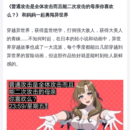
《普通攻击是全体攻击而且能二次攻击的母亲你喜欢
么？》 和妈妈一起勇闯异世界
穿越异世界，获得盖世绝学，打倒强大敌人，获得大美人
的青睐……不知何时起，在日本的轻小说和动画中，异世
界穿越故事也成了一大流派，每个季度都能出几部穿越到
异世界的冒险动画，但这部作品恰好就是能时刻给人新鲜
感的。