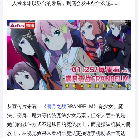
二人带来难以弥合的矛盾，到底会发生些什么呢……
从宣传片来看，《
满月之战
GRANBELM》有少女、魔
法、变身、魔力等传统魔法少女元素，但令人意外的是，
她们的战斗方式不是炫目的魔法攻击，而是操纵机械人偶
攻击，从视觉效果来看相比魔法更接近于机动战士高达一