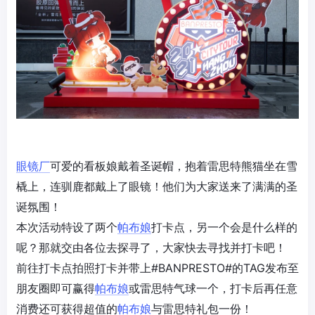
眼镜厂
可爱的看板娘戴着圣诞帽，抱着雷思特熊猫坐在雪
橇上，连驯鹿都戴上了眼镜！他们为大家送来了满满的圣
诞氛围！
本次活动特设了两个
帕布娘
打卡点，另一个会是什么样的
呢？那就交由各位去探寻了，大家快去寻找并打卡吧！
前往打卡点拍照打卡并带上#BANPRESTO#的TAG发布至
朋友圈即可赢得
帕布娘
或雷思特气球一个，打卡后再任意
消费还可获得超值的
帕布娘
与雷思特礼包一份！