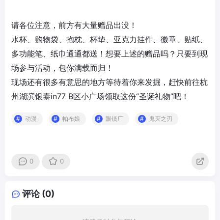
请各位注意，前方有大量赠品出没！
水杯、购物袋、抱枕、杯垫、亚克力挂件、徽章、贴纸、
多功能笔、纸巾通通都送！想要上述的赠品吗？只要到现
场参与活动，包你满载而归！
现场还有很多有意思的地方等待着你来发掘，赶快前往杭
州湖滨银泰in77 B区小广场领取这份“圣诞礼物”吧！
动漫
帕布娘
眼镜厂
鬼灭之刃
0
0
评论 (0)