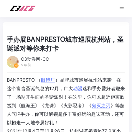
手办展BANPRESTO城市巡展杭州站，圣
诞派对等你来打卡
C3动漫网-CC
5 年前
BANPRESTO （
眼镜厂
）品牌城市巡展杭州站来袭！在
这个富含圣诞气息的12月，广大
动漫
迷和手办爱好者迎来
了一场别开生面的圣诞派对！在这里，你可以超近距离欣
赏到《航海王》《龙珠》《火影忍者》《
鬼灭之刃
》等超
人气IP手办，你可以解锁超多丰富好玩的趣味互动，还可
以抱走一大堆专属好礼！
2021年12月4日至12月26日，杭州湖滨银泰in77 B区小