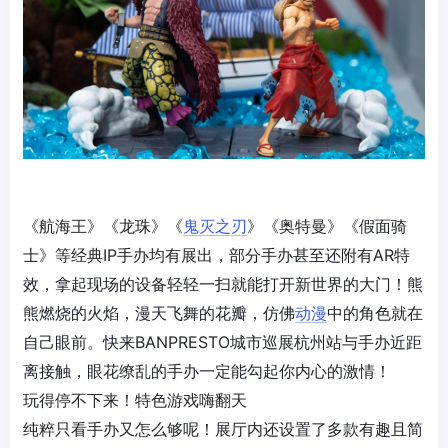
《航海王》《龙珠》《
鬼灭之刃
》《奥特曼》《假面骑
士》等经典IP手办均有展出，部分手办甚至还附有AR特
效，拿起现场的设备轻轻一扫就能打开新世界的大门！熊
熊燃烧的火焰，漫天飞舞的花瓣，仿佛
动漫
中的角色就在
自己眼前。快来BANPRESTO城市巡展杭州站与手办近距
离接触，眼花缭乱的手办一定能勾起你内心的激情！
玩得停不下来！特色游戏嗨翻天
纯粹只看手办又怎么够呢！展厅内还设置了多款有趣且简