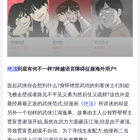
绝顶
到底有何不一样?跨越语言障碍征服海外用户!
提起武侠你会想到什么?身怀绝世武功的剑客侠士们到处
飞檐走壁或者路见不平见义勇为然后仗义疏财?这也许是
最经典最正派的武侠范式,但漫画《
绝顶
》所讲述的却是
另外一个别样的武侠江湖逸事。故事由主人公牧野帮帮主
贾富贵谢顶开始,虽然在武力方面碾压江湖,但是由于谢顶,
导致贾富贵超级不自信。为了寻找生发配方,他便和二当
家一起踏上江湖,以求日后长发飘飘?!