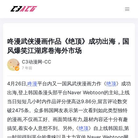
咚漫武侠漫画作品《绝顶》成功出海，国
风爆笑江湖席卷海外市场
C3动漫网-CC
7 年前
4月26日,
咚漫
平台内又一国风武侠漫画力作《
绝顶
》成功
出海,登上韩国条漫头部平台Naver Webtoon的主站,上线
当日短短几小时内作品评分便高达9.86分,留言评论数突
破2475条。众多韩国网友表示第一次看到如此类型独特
的漫画,不仅画工好、画面简练有力,题材内容还十分有趣
搞笑,着实令人意想不到。另外,《
绝顶
》自上线韩国后,第
一时间得到平台的青睐以及大力宣传,Naver Webtoon网