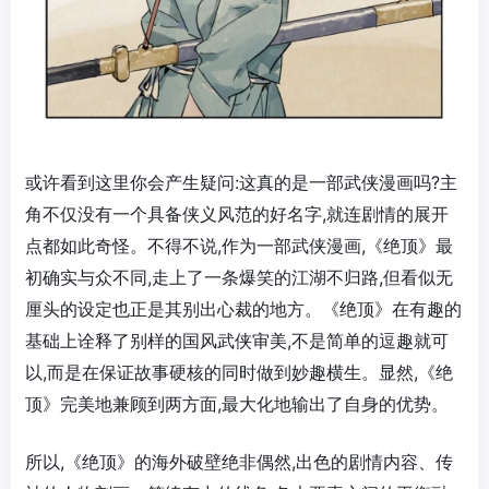
或许看到这里你会产生疑问:这真的是一部武侠漫画吗?主
角不仅没有一个具备侠义风范的好名字,就连剧情的展开
点都如此奇怪。不得不说,作为一部武侠漫画,《绝顶》最
初确实与众不同,走上了一条爆笑的江湖不归路,但看似无
厘头的设定也正是其别出心裁的地方。《绝顶》在有趣的
基础上诠释了别样的国风武侠审美,不是简单的逗趣就可
以,而是在保证故事硬核的同时做到妙趣横生。显然,《绝
顶》完美地兼顾到两方面,最大化地输出了自身的优势。
所以,《绝顶》的海外破壁绝非偶然,出色的剧情内容、传