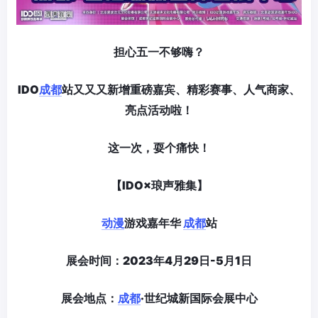
担心五一不够嗨？
IDO
成都
站又又又新增重磅嘉宾、精彩赛事、人气商家、
亮点活动啦！
这一次，耍个痛快！
【IDO×琅声雅集】
动漫
游戏嘉年华
成都
站
展会时间：
2023年4月29日-5月1日
展会地点：
成都
·世纪城新国际会展中心