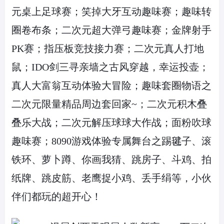
元桌上足球赛；笑掉大牙互动趣味赛；趣味转
圈卷布条；二次元超大弹弓趣味赛；金牌射手
PK
赛；指压板竞技接力赛；二次元真人打地
鼠；
IDO
剑三寻亲墙之古风穿越，幸运投壶；
真人大富翁互动体验大冒险；趣味套圈物语之
二次元限量精品周边套回家
~
；二次元积木叠
叠乐大战；二次元解压球球大作战；面粉吹球
趣味赛；
8090
游戏体验专属舞台之踢毽子、滚
铁环、萝卜蹲、你画我猜、跳房子、斗鸡、拍
纸牌、跳皮筋、老鹰捉小鸡、丢手绢等，小伙
伴们都玩的超开心！