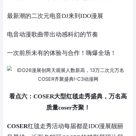
最新潮的二次元电音
DJ
来到
IDO
漫展
电音动漫歌曲带出动感科幻的节奏
一次前所未有的体验与合作！嗨爆全场！
看点六：
COSER
大型红毯走秀盛典，万名高
质量
coser
齐聚！
COSER
红毯走秀活动每届都是
IDO
漫展靓丽