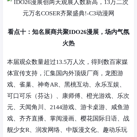
看点十：知名展商共聚
IDO26
漫展，场内气氛
火热
本届观众数量超过
13.5
万人次，得到数百家媒
体宣传支持，汇集国内外顶级厂商，龙图游
戏、雀巢、神奇
AR
、黑桃互动、永乐互娱、
可口可乐（芬达）、康师傅、橙光游戏、乐次
元、天闻角川、
2144
游戏、游卡桌游、咸鱼游
戏、齐齐直播、掌阅漫画、樱花国际日语、战
舰少女
R
、润发网络、中版漫文化、趣动乐玩