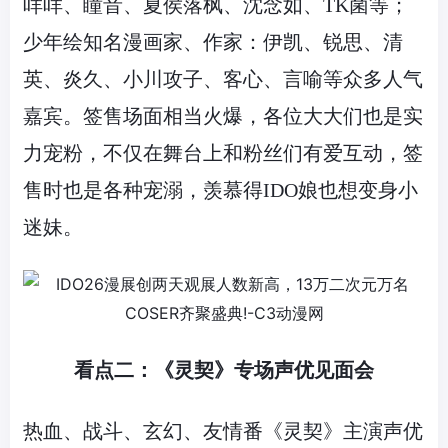
咩咩、瞳音、夏侯落枫、沈念如、TK菌等；
少年绘知名漫画家、作家：伊凯、锐思、清
英、炎久、小川攻子、客心、言喻等众多人气
嘉宾。签售场面相当火爆，各位大大们也是实
力宠粉，不仅在舞台上和粉丝们有爱互动，签
售时也是各种宠溺，羡慕得
IDO
娘也想变身小
迷妹。
看点二：《灵契》专场声优见面会
热血、战斗、玄幻、友情番《灵契》主演声优