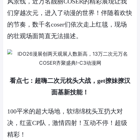
风景线，近万名靓丽
COSER
的精彩展现让我
们穿越次元，进入了动漫的世界！伴随着欢快
的节奏，数千名
coser
们依次走上红毯，现场
的壮观场面简直无法描述。
看点七：超嗨二次元枕头大战，
get
撩妹撩汉
面基新技能！
100平米的超大场地，软绵绵枕头互扔大对
决，红蓝
CP
队，激情四射！互动不停！超级
精彩！