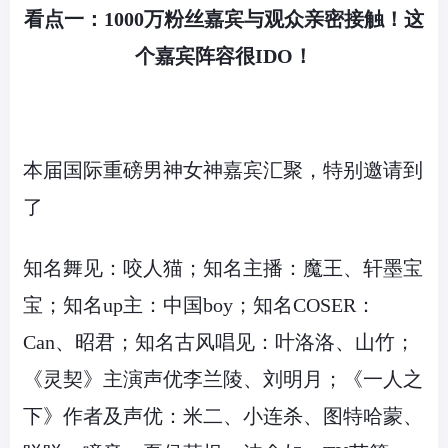
看点一：
1000
万粉丝嘉宾与观众亲密接触！
这
个嘉宾阵容很
IDO
！
本届国际重磅男神女神嘉宾汇聚，特别邀请到
了
知名舞见：咬人猫；知名主播：魔王、轩墨宝
宝；知名up主：中国boy；知名COSER：
Can、昭君；知名古风唱见：叶洛洛、山竹；
《灵契》主演声优李兰陵、刘明月；《一人之
下》作者及声优：米二、小连杀、图特哈蒙、