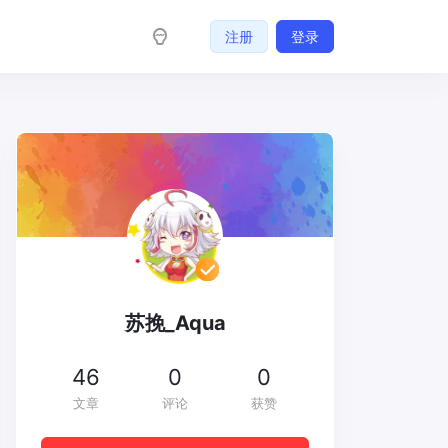
注册
登录
苏挽_Aqua
46
0
0
文章
评论
获赞