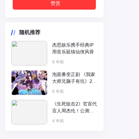
赞赏
随机推荐
杰思娱乐携手经典IP
用音乐延续仙侠风骨
6 年前
泡面番变正剧 《我家
大师兄脑子有坑》2制
作升级 定档10月29日
6 年前
《生死狙击2》官宣代
言人周杰伦！公测定
档7月14日
4 年前