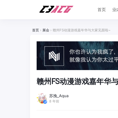
首页
业
首页
›
展会
›
赣州FS动漫游戏嘉年华与大家见面啦~
赣州FS动漫游戏嘉年华
苏挽_Aqua
8 年前