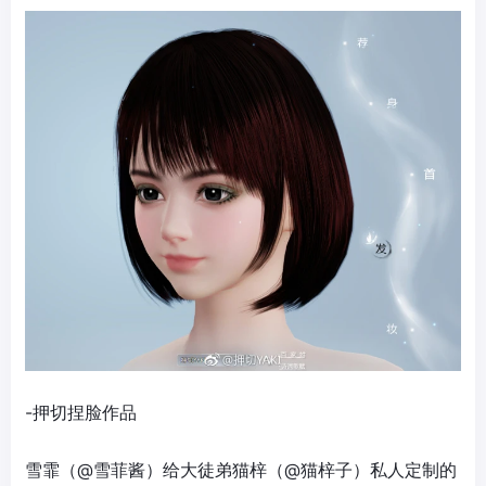
-押切捏脸作品
雪霏（@雪菲酱）给大徒弟猫梓（@猫梓子）私人定制的