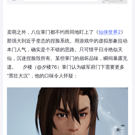
卖萌之外，八位掌门都不约而同地盯上了《
仙侠世界2
》
那强大到近乎变态的捏脸系统。用游戏中的虚拟形象拉动
本门人气，确实是个不错的思路。只可惜平日冷艳似天
仙，沉迷捏脸毁所有。某些掌门的崩坏品味，瞬间暴露无
遗。 夕楼（@夕楼76）掌门认为破军府门下需要更多
“黑壮大汉”，他的口味令人怀疑：