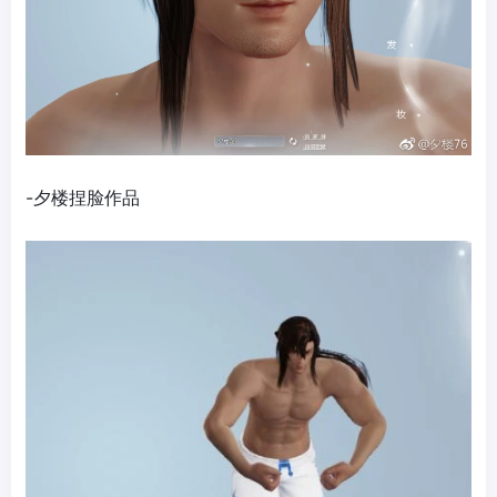
-夕楼捏脸作品