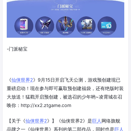
-门派秘宝
《
仙侠世界2
》9月15日开启飞天公测，游戏预创建现已
重磅启动！现在参与即可赢取预创建福袋，还有绝版时装
大放送！猛戳开启预创建，被选召的少年哟~凌霄城在召
唤你：http://xx2.ztgame.com
【关于《
仙侠世界2
》】《仙侠世界2》是
巨人
网络旗舰
品牌之一《仙侠世界》系列的第二部作品，同时也是
巨人