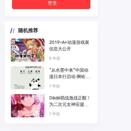
赞赏
随机推荐
2019~A+动漫游戏展
信息大公开
8 年前
“从水墨中来“中国动
漫日本行启动 啊哈娱
乐创始人邹沙沙受邀
7 年前
出席
Dilidili萌战激战正酣！
为二次元女神应援竟
送软妹币？
7 年前