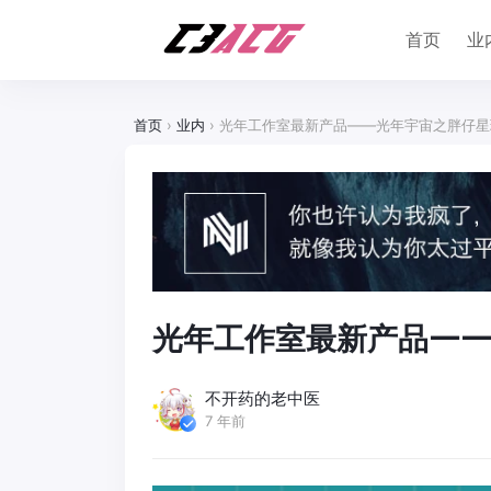
首页
业
首页
›
业内
›
光年工作室最新产品——光年宇宙之胖仔星
光年工作室最新产品—
不开药的老中医
7 年前