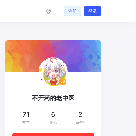
注册
登录
不开药的老中医
71
6
2
文章
评论
获赞