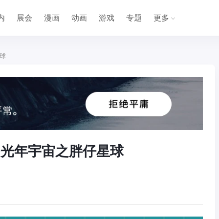
内
展会
漫画
动画
游戏
专题
更多
球
—光年宇宙之胖仔星球