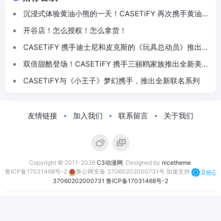
沉浸式体验黄油小熊的一天！CASETiFY 再次携手黄油小
熊推出联名系列
开谷店！怎么授权！怎么拿货！
CASETiFY 携手迪士尼和皮克斯的《玩具总动员》推出
30 周年主题联名系列
双倍甜酷登场！CASETiFY 携手三丽鸥家族推出全新美乐
蒂 & 酷洛米联名系列
CASETiFY与《小王子》梦幻携手，推出全新联名系列
友情链接
加入我们
联系留言
关于我们
Copyright © 2011-2026
C3动漫网
. Designed by
nicetheme
.
鲁ICP备17031468号-2
鲁公网安备 37060202000731号
加速支持
37060202000731
鲁ICP备17031468号-2
合作伙伴：
萤火虫动漫游戏嘉年华
C3动漫网
动漫资讯网
次元汇正版动漫周边商城
次元漫展
次元煲