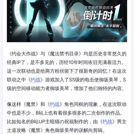
《约会大作战》与《魔法禁书目录》均是历史非常悠久的
经典IP了，是不多见的，历经10年时间依旧充满着活力。
这一次联动也是给两方粉丝留下了很新奇的回忆！在这次
联动之中《
约战
》游戏加入了SS级的电击使御坂美琴，S
级的空间移动能力者御坂美琴，增加了他们独特的内容。
像这样《魔禁》和《
约战
》角色同框的现象，在这次联动
中也是不少，B站上也有着很多很多的二次创作的作品。
比如知名的B站UP主暗猫の祝福制作的，由《
约战
》男主
士道攻略《魔禁》角色御坂美琴的误解向剪辑。