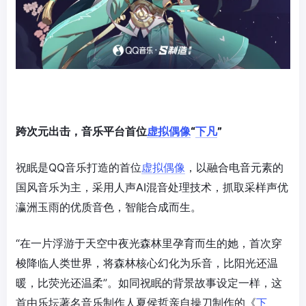
跨次元出击，音乐平台首位
虚拟偶像
“
下凡
”
祝眠是QQ音乐打造的首位
虚拟偶像
，以融合电音元素的
国风音乐为主，采用人声AI混音处理技术，抓取采样声优
瀛洲玉雨的优质音色，智能合成而生。
“在一片浮游于天空中夜光森林里孕育而生的她，首次穿
梭降临人类世界，将森林核心幻化为乐音，比阳光还温
暖，比荧光还温柔”。如同祝眠的背景故事设定一样，这
首由乐坛著名音乐制作人夏侯哲亲自操刀制作的《
下