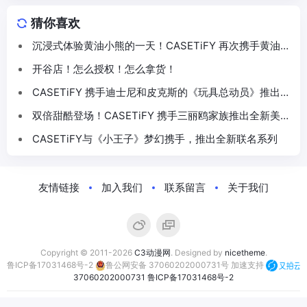
猜你喜欢
沉浸式体验黄油小熊的一天！CASETiFY 再次携手黄油小
熊推出联名系列
开谷店！怎么授权！怎么拿货！
CASETiFY 携手迪士尼和皮克斯的《玩具总动员》推出
30 周年主题联名系列
双倍甜酷登场！CASETiFY 携手三丽鸥家族推出全新美乐
蒂 & 酷洛米联名系列
CASETiFY与《小王子》梦幻携手，推出全新联名系列
友情链接
加入我们
联系留言
关于我们
Copyright © 2011-2026
C3动漫网
. Designed by
nicetheme
.
鲁ICP备17031468号-2
鲁公网安备 37060202000731号
加速支持
37060202000731
鲁ICP备17031468号-2