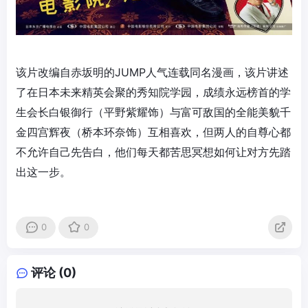
该片改编自赤坂明的JUMP人气连载同名漫画，该片讲述
了在日本未来精英会聚的秀知院学园，成绩永远榜首的学
生会长白银御行（平野紫耀饰）与富可敌国的全能美貌千
金四宫辉夜（桥本环奈饰）互相喜欢，但两人的自尊心都
不允许自己先告白，他们每天都苦思冥想如何让对方先踏
出这一步。
0
0
评论 (0)