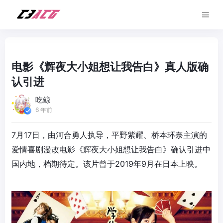
电影《辉夜大小姐想让我告白》真人版确
认引进
吃鲸
6 年前
7月17日，由河合勇人执导，平野紫耀、桥本环奈主演的
爱情喜剧漫改电影《辉夜大小姐想让我告白》确认引进中
国内地，档期待定。该片曾于2019年9月在日本上映。