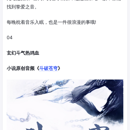
找到挚爱之音。
每晚枕着音乐入眠，也是一件很浪漫的事哦!
04
玄幻斗气热鸡血
小说原创音频《
斗破苍穹
》