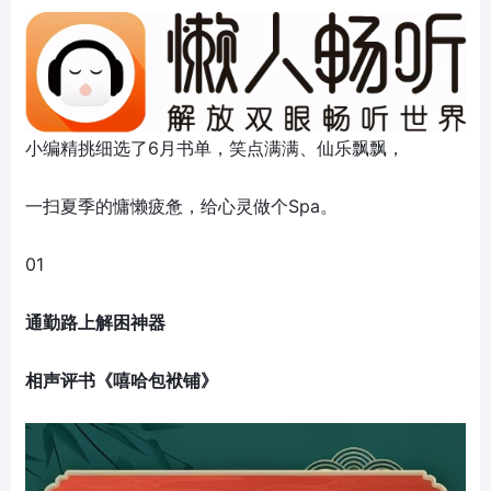
小编精挑细选了6月书单，笑点满满、仙乐飘飘，
一扫夏季的慵懒疲惫，给心灵做个Spa。
01
通勤路上解困神器
相声评书《嘻哈包袱铺》