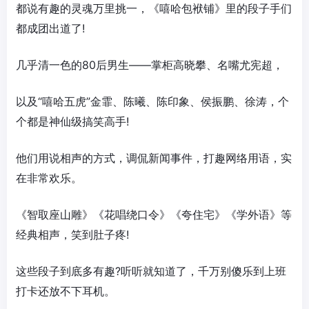
都说有趣的灵魂万里挑一，《嘻哈包袱铺》里的段子手们
都成团出道了!
几乎清一色的80后男生——掌柜高晓攀、名嘴尤宪超，
以及“嘻哈五虎”金霏、陈曦、陈印象、侯振鹏、徐涛，个
个都是神仙级搞笑高手!
他们用说相声的方式，调侃新闻事件，打趣网络用语，实
在非常欢乐。
《智取座山雕》《花唱绕口令》《夸住宅》《学外语》等
经典相声，笑到肚子疼!
这些段子到底多有趣?听听就知道了，千万别傻乐到上班
打卡还放不下耳机。