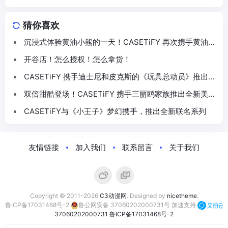
猜你喜欢
沉浸式体验黄油小熊的一天！CASETiFY 再次携手黄油小
熊推出联名系列
开谷店！怎么授权！怎么拿货！
CASETiFY 携手迪士尼和皮克斯的《玩具总动员》推出
30 周年主题联名系列
双倍甜酷登场！CASETiFY 携手三丽鸥家族推出全新美乐
蒂 & 酷洛米联名系列
CASETiFY与《小王子》梦幻携手，推出全新联名系列
友情链接
加入我们
联系留言
关于我们
Copyright © 2011-2026
C3动漫网
. Designed by
nicetheme
.
鲁ICP备17031468号-2
鲁公网安备 37060202000731号
加速支持
37060202000731
鲁ICP备17031468号-2