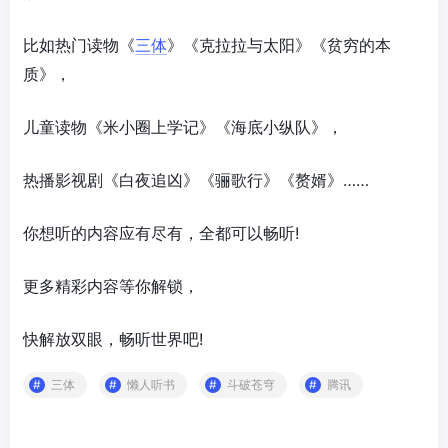
比如热门读物《
三体
》《克拉拉与太阳》《贫穷的本
质》，
儿童读物《米小圈上学记》《海底小纵队》，
热播影视剧《白夜追凶》《骊歌行》《赘婿》……
你想听的内容应有尽有，全都可以畅听!
更多精彩内容等你解锁，
快解放双眼，畅听世界吧!
三体
懒人听书
斗破苍穹
腾讯