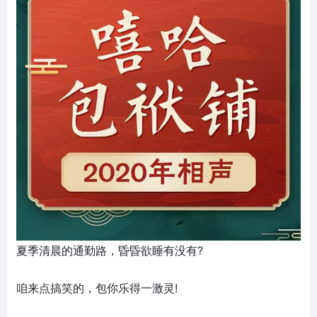
夏季清晨的通勤路，昏昏欲睡有没有?
咱来点搞笑的，包你乐得一激灵!