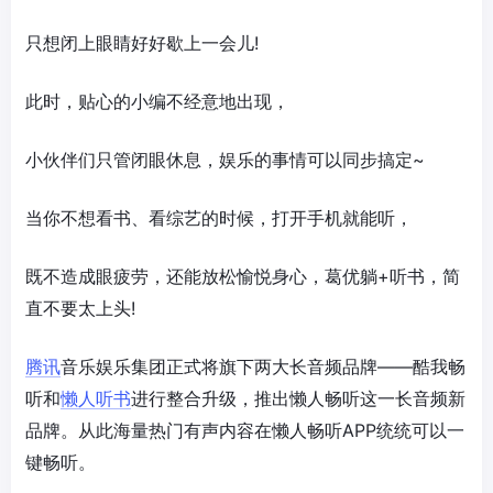
只想闭上眼睛好好歇上一会儿!
此时，贴心的小编不经意地出现，
小伙伴们只管闭眼休息，娱乐的事情可以同步搞定~
当你不想看书、看综艺的时候，打开手机就能听，
既不造成眼疲劳，还能放松愉悦身心，葛优躺+听书，简
直不要太上头!
腾讯
音乐娱乐集团正式将旗下两大长音频品牌——酷我畅
听和
懒人听书
进行整合升级，推出懒人畅听这一长音频新
品牌。从此海量热门有声内容在懒人畅听APP统统可以一
键畅听。