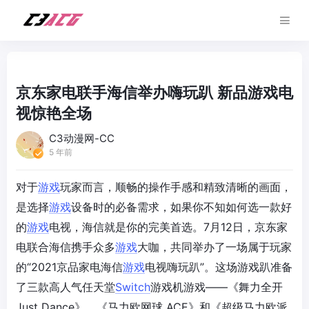
京东家电联手海信举办嗨玩趴 新品游戏电
视惊艳全场
C3动漫网-CC
5 年前
对于
游戏
玩家而言，顺畅的操作手感和精致清晰的画面，
是选择
游戏
设备时的必备需求，如果你不知如何选一款好
的
游戏
电视，海信就是你的完美首选。7月12日，京东家
电联合海信携手众多
游戏
大咖，共同举办了一场属于玩家
的“2021京品家电海信
游戏
电视嗨玩趴”。这场游戏趴准备
了三款高人气任天堂
Switch
游戏机游戏——《舞力全开
Just Dance》、《马力欧网球 ACE》和《超级马力欧派