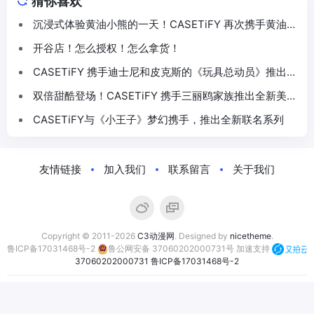
猜你喜欢
沉浸式体验黄油小熊的一天！CASETiFY 再次携手黄油小
熊推出联名系列
开谷店！怎么授权！怎么拿货！
CASETiFY 携手迪士尼和皮克斯的《玩具总动员》推出
30 周年主题联名系列
双倍甜酷登场！CASETiFY 携手三丽鸥家族推出全新美乐
蒂 & 酷洛米联名系列
CASETiFY与《小王子》梦幻携手，推出全新联名系列
友情链接
加入我们
联系留言
关于我们
Copyright © 2011-2026
C3动漫网
. Designed by
nicetheme
.
鲁ICP备17031468号-2
鲁公网安备 37060202000731号
加速支持
37060202000731
鲁ICP备17031468号-2
合作伙伴：
萤火虫动漫游戏嘉年华
C3动漫网
动漫资讯网
次元汇正版动漫周边商城
次元漫展
次元煲