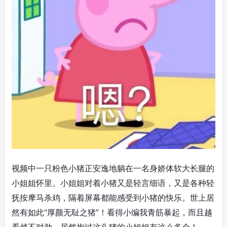
视频中一只粉色小猪正安逸地躺在一名身娇体软大长腿的
小姐姐怀里。小姐姐对着小猪又是轻言细语，又是各种轻
抚按摩马杀鸡，隔着屏幕都能感受到小猪的快乐。世上居
然有如此“厚颜无耻之猪”！看得小编我青筋暴起，而且越
看越不对劲，居然抱过这头猪的小姐姐有这么多个！