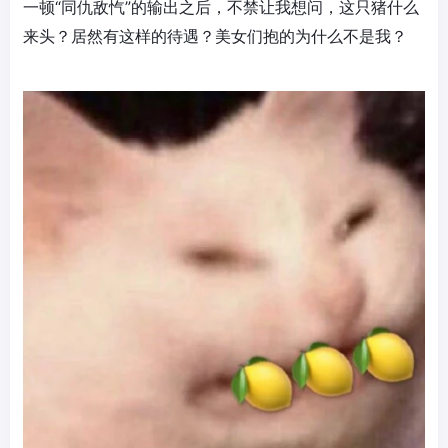
一顿“同仇敌忾”的输出之后，不禁让我想问，这只猪什么
来头？居然有这样的待遇？美女们抱的为什么不是我？