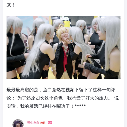
来！
最最最离谱的是，鱼白竟然在视频下留下了这样一句评
论：“为了还原团长这个角色，我承受了好大的压力。”说
实话，我的脏活已经挂在嘴边了！*****