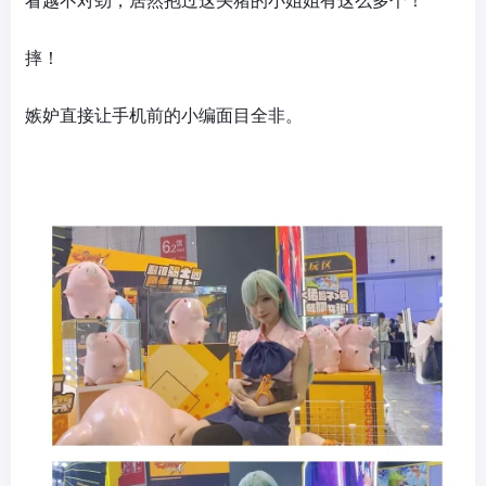
摔！
嫉妒直接让手机前的小编面目全非。