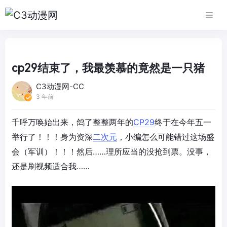
cp29结束了，我最羡慕的竟然是一只猪
C3动漫网-CC
3 年前
千呼万唤始出来，鸽了整整两年的
CP29
终于在今年五一
举行了！！！身为资深
二次元
，小编怎么可能错过这场盛
会（军训）！！！然后……理所应当的没抢到票。没事，
还是刷视频适合我……