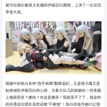
被10位肤白貌美大长腿的伊丽莎白围绕，上演了一出后宫
争宠大戏。
视频中的鱼白各种“指手画脚”翻牌选妃，又是摸大腿又是
贴身倾听伊丽莎白的心跳，当着大伙儿的面躺在一排美腿
上掩面窃笑？膝枕？你这是膝床！我真受不了了，就这样
的待遇这位团长居然还敢“不耐烦”！鱼白你放开她们让我