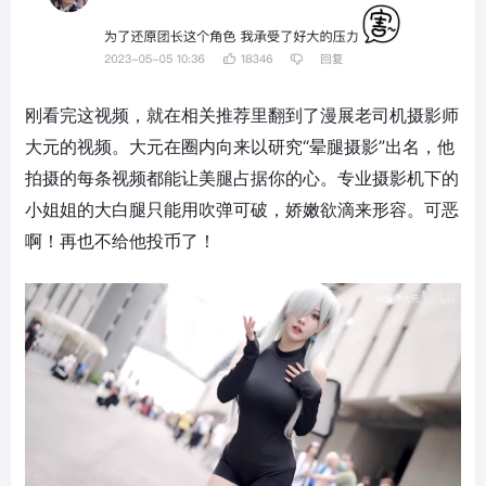
刚看完这视频，就在相关推荐里翻到了漫展老司机摄影师
大元的视频。大元在圈内向来以研究“晕腿摄影”出名，他
拍摄的每条视频都能让美腿占据你的心。专业摄影机下的
小姐姐的大白腿只能用吹弹可破，娇嫩欲滴来形容。可恶
啊！再也不给他投币了！