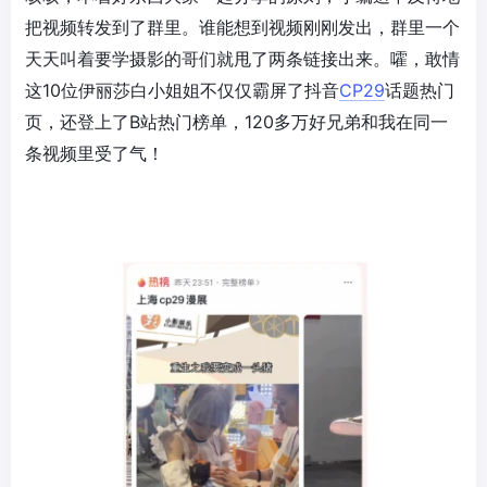
把视频转发到了群里。谁能想到视频刚刚发出，群里一个
天天叫着要学摄影的哥们就甩了两条链接出来。嚯，敢情
这10位伊丽莎白小姐姐不仅仅霸屏了抖音
CP29
话题热门
页，还登上了B站热门榜单，120多万好兄弟和我在同一
条视频里受了气！