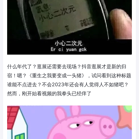
什么年代了？逛展还需要去现场？抖音逛展才是新的归
宿！嗯？《重生之我要变成一头猪》，试问看到这种标题
谁能不点进去？不会2023年还会有人觉得人不如猪吧？
然而，刚开始看视频的我拳头已经痒了