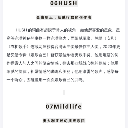
06HUSH
金曲歌王，细腻疗愈的创作者
HUSH 的词曲有超脱于常人的视角，如他所喜爱的星象、星
座等充满神秘的事物一样充满张力，而细腻璀璨。凭借《安和》
《衣柜歌手》连续两届获得台湾金曲奖最佳作曲人奖，2023年更
是凭借专辑《娱乐自己》斩获最佳华语男歌手奖。他用坦荡的词
作探索人与人之间的复杂情感，撕去那些胆战心惊的伪装；他用
细腻的旋律，袒露情感的嶙峋和美丽；他用滚烫的歌声，感染每
一个听众，去碰撞那一次次娱乐自己的共鸣。
07
Mildlife
澳大利亚迷幻摇滚乐团