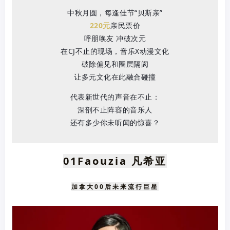
中秋月圆，每逢佳节“贝斯亲”
220元
亲民票价
呼朋唤友 冲破次元
在CJ不止的现场，音乐X动漫文化
破除偏见和圈层隔阂
让多元文化在此融合碰撞
代表新世代的声音在不止：
深剖不止阵容的音乐人
还有多少你未听闻的惊喜？
01Faouzia 凡希亚
加拿大00后未来流行巨星