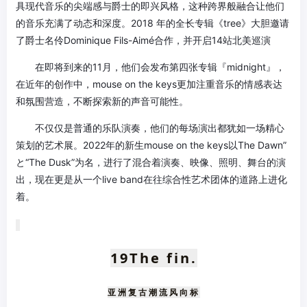
具现代音乐的尖端感与爵士的即兴风格，这种跨界般融合让他们
的音乐充满了动态和深度。2018 年的全长专辑《tree》大胆邀请
了爵士名伶Dominique Fils-Aimé合作，并开启14站北美巡演
在即将到来的11月，他们会发布第四张专辑『midnight』，
在近年的创作中，mouse on the keys更加注重音乐的情感表达
和氛围营造，不断探索新的声音可能性。
不仅仅是普通的乐队演奏，他们的每场演出都犹如一场精心
策划的艺术展。2022年的新生mouse on the keys以The Dawn”
と“The Dusk”为名，进行了混合着演奏、映像、照明、舞台的演
出，现在更是从一个live band在往综合性艺术团体的道路上进化
着。
19
The fin.
亚洲复古潮流风向标