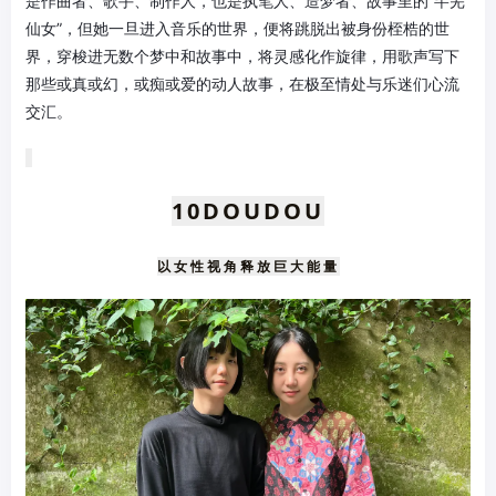
是作曲者、歌手、制作人，也是执笔人、造梦者、故事里的“芊芜
仙女”，但她一旦进入音乐的世界，便将跳脱出被身份桎梏的世
界，穿梭进无数个梦中和故事中，将灵感化作旋律，用歌声写下
那些或真或幻，或痴或爱的动人故事，在极至情处与乐迷们心流
交汇。
10
DOUDOU
以女性视角释放巨大能量