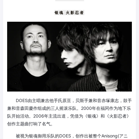
银魂 火影忍者
DOES由主唱兼吉他手氏原亘，贝斯手兼和音赤塚康志，鼓手
兼和音森田慶作组成的三人摇滚乐队。2000年在福冈作为地下乐
队开始活动。2006年主流出道，凭借为《银魂》和《火影忍者》
创作主题曲打响了名气。
被视为银魂御用乐队的DOES，创作出被整个Anisong(アニ