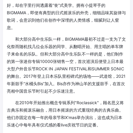
好，却在字里行间透露着“丧”式美学。拥有小提琴手的
BIGMAMA，即使有典型的日式摇滚乐的外壳，细细品味其旋律与
歌词，会意识到他们在创作中深埋的人类情感，细腻到让人窒
息。
和大部分高中生乐队一样，BIGMAMA最初不过是一支为了文
化祭而随机找几位会乐器的同学、从翻唱开始、用主唱的单车牌
子来命名的乐队。但和大部分高中生乐队不一样的是，他们制作
的第一张迷你专辑10000张销售一空，首次巡演后便登上日本最
大型户外音乐节ROCK IN JAPAN FESTIVAL和SUMMER SONIC
的舞台。2017年登上日本乐队里程碑式的场地——武道馆，2021
年新鼓手“水桶头Bis”加入。Bis亦作为神山羊的支援鼓手，在首次
亮相中国音乐节时引起不少乐迷注意。
在2010年开始推出概念专辑系列"Roclassick"，顾名思义将
古典乐和摇滚乐融合，用日本摇滚的方式重现经典的古典乐曲。
他们亦固定在每一年的母亲节和X’mas举办演出，这也成为日本
乐迷心中每年具有仪式感的看live庆祝节日的定番。