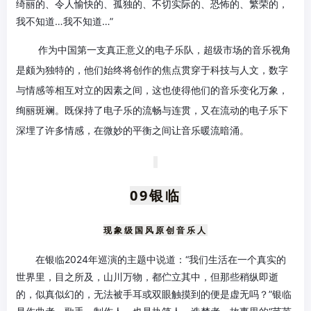
绮丽的、令人愉快的、孤独的、不切实际的、恐怖的、繁荣的，
我不知道…我不知道…”
作为中国第一支真正意义的电子乐队，超级市场的音乐视角
是颇为独特的，他们始终将创作的焦点贯穿于科技与人文，数字
与情感等相互对立的因素之间，这也使得他们的音乐变化万象，
绚丽斑斓。既保持了电子乐的流畅与连贯，又在流动的电子乐下
深埋了许多情感，在微妙的平衡之间让音乐暖流暗涌。
09
银临
现象级国风原创音乐人
在银临2024年巡演的主题中说道：“我们生活在一个真实的
世界里，目之所及，山川万物，都伫立其中，但那些稍纵即逝
的，似真似幻的，无法被手耳或双眼触摸到的便是虚无吗？”银临