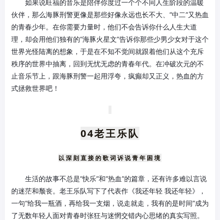
如果说旺福的音乐是陪伴你度过一个个不同人生阶段的温暖
伙伴，那么海豚刑警更像是那些好像永远也长不大、“中二”又热血
的青春少年。在你需要力量时，他们不会告诉你什么人生大道
理，却会用他们独有的“海豚火星文”告诉你那些少男少女对于这个
世界光怪陆离的想象，于是在不知不觉间就跟着他们从这个充斥
秩序的世界中抽离，回到无忧无虑的青春年代。在冲破次元的不
止音乐节上，跟海豚刑警一起用浮夸，疯癫却又正义，热血的方
式拯救世界吧！
04老王乐队
以深刻直接的歌词诉说青年困境
生活的故事不总是“快乐”和“热血”的篇章，还有许多难以言说
的迷茫和颓丧。老王乐队写下了代表作《我还年轻 我还年轻》，
一句“给我一瓶酒，再给我一支烟，说走就走，我有的是时间”成为
了无数年轻人面对青春时张狂与迷惘交错内心思绪的真实写照。