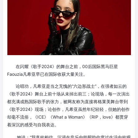
在闪耀《歌手2024》的舞台之前，00后国际黑马巨星
Faouzia凡希亚早已在国际收获大量关注。
论唱功，凡希亚是当之无愧的“六边形战士”，在强者如云的
《歌手2024》舞台上前十场从未掉出前三；论现场，每一次演出
都充满成熟国际歌手的张力，被网友称为直接将格莱美舞台带到
《歌手2024》现场；论创作，凡希亚虽然年纪轻轻，但她的创作
却毫不流俗，《ICE》《What a Woman》《RIP，love》都贯穿
着深沉的感受与自我表达。
她说：“我真的相信，沉浸在音乐中能帮助你度过生活中的艰