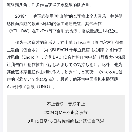
速崭露头角，许多作品获得了殿堂级的播放量。
2018年，他正式使用“神山羊”的名字推出个人音乐，并凭借
感性而深刻的歌词和创新的编曲迅速走红。其代表作
《YELLOW》在TikTok等平台引发热潮，播放量超过1.4亿次。
作为一名多才的音乐人，神山羊为TV动画《堀与宫村》创作
主题曲《色香水》，为《BLEACH 千年血戦篇-訣別譚-》创作了
片尾曲《Endroll》，亦和DAOKO合作担任为电影《辉夜大小姐想
让我告白》创作插曲《はじめましての気持ちを》。此外，他为
其他艺术家担任作曲和制作人，如为ずっと真夜中でいいのに创
作的《君がいて水になる》。最近，他还为中国虚拟主播阿萨
Aza创作了新歌《UNO》。
不止音乐，音乐不止
2024CJMF·不止音乐节
9月15日至16日与你相约杭州滨江白马湖