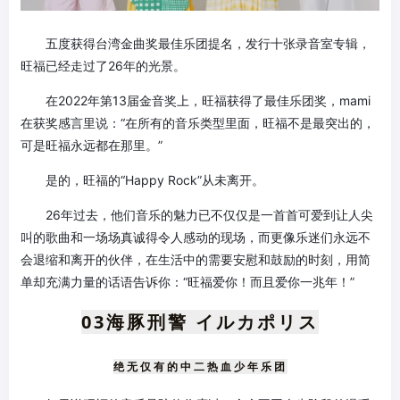
五度获得台湾金曲奖最佳乐团提名，发行十张录音室专辑，
旺福已经走过了26年的光景。
在2022年第13届金音奖上，旺福获得了最佳乐团奖，mami
在获奖感言里说：“在所有的音乐类型里面，旺福不是最突出的，
可是旺福永远都在那里。”
是的，旺福的“Happy Rock”从未离开。
26年过去，他们音乐的魅力已不仅仅是一首首可爱到让人尖
叫的歌曲和一场场真诚得令人感动的现场，而更像乐迷们永远不
会退缩和离开的伙伴，在生活中的需要安慰和鼓励的时刻，用简
单却充满力量的话语告诉你：“旺福爱你！而且爱你一兆年！”
03
海豚刑警
イルカポリス
绝无仅有的中二热血少年乐团