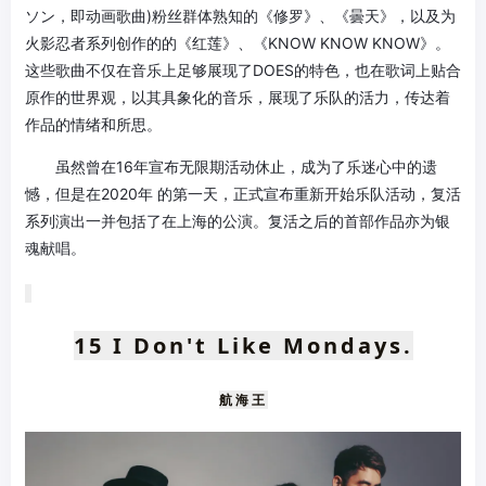
ソン，即动画歌曲)粉丝群体熟知的《修罗》、《曇天》，以及为
火影忍者系列创作的的《红莲》、《KNOW KNOW KNOW》。
这些歌曲不仅在音乐上足够展现了DOES的特色，也在歌词上贴合
原作的世界观，以其具象化的音乐，展现了乐队的活力，传达着
作品的情绪和所思。
虽然曾在16年宣布无限期活动休止，成为了乐迷心中的遗
憾，但是在2020年 的第一天，正式宣布重新开始乐队活动，复活
系列演出一并包括了在上海的公演。复活之后的首部作品亦为银
魂献唱。
15
I Don't Like
Mondays.
航海王