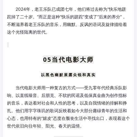
2024年，老王乐队已成团七年，他们将过去称为“快乐地蹉
跎掉了二十岁。”而正是这种“快乐的蹉跎”变成了“后来的养分”，
不断滋养着老王乐队的音乐，用幽默、反讽的语词及旋律描绘着
这个光怪陆离的世代。
05当代电影大师
以黑色幽默展露尖锐和真实
当代电影大师用一种复古的方式——受九零年代经典乐队影
响、以直线噪音、后朋克、不软的民谣及低保真金曲为创作指标
的音乐，表达着对社会和人性的思考，以及自我情绪的排解和挣
扎。他们用字字珠玑的歌词反映着如今大部分庸碌青年的生活和
心态，也用特有的“嬉皮”态度在颓丧生活中寻找出口，表现着这个
世代依旧向往年轻、阳光、春天的温情。