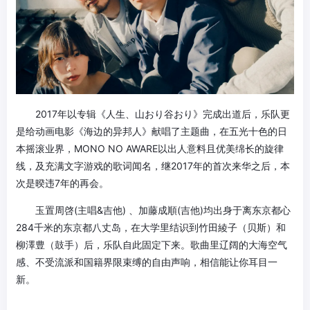
2017年以专辑《人生、山おり谷おり》完成出道后，乐队更
是给动画电影《海边的异邦人》献唱了主题曲，在五光十色的日
本摇滚业界，MONO NO AWARE以出人意料且优美绵长的旋律
线，及充满文字游戏的歌词闻名，继2017年的首次来华之后，本
次是暌违7年的再会。
玉置周啓(主唱&吉他) 、加藤成順(吉他)均出身于离东京都心
284千米的东京都八丈岛，在大学里结识到竹田綾子（贝斯）和
柳澤豊（鼓手）后，乐队自此固定下来。歌曲里辽阔的大海空气
感、不受流派和国籍界限束缚的自由声响，相信能让你耳目一
新。