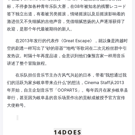
标，不停参加各种青年乐队大赛，在08年被知名的残響レコード
签下独立出道，有着被另类摇滚，情绪摇滚以及后摇滚影响着的
激进但又不失细腻的吉他声音，凭借细腻悠扬的人声逐渐获得了
欢迎，是那个年代最被期待的新人。
在2013年发行的代表作《Great Escape》，就以像是跨越时
空的剧透一样写出了“砂的容器”“地鸣”等歌词在二次元粉丝群中引
发热议。时隔十年再度品读，会意识到他们像预言家一样用音乐
讲述了整个冒险旅程。
在乐队担任音乐节主办方风气兴起的日本，带着“我想通过我
们的活跃为家乡岐阜带来点什么”的想法，Cinema Staff从2013
年开始，自主企划音乐节「OOPARTS」。每年四月在家乡岐阜县
举行，甚至因为岐阜县的音乐场景作出的贡献成被授予官方宣传
大使称号。
14
DOES