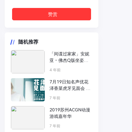
赞赏
随机推荐
「间谍过家家」安妮
亚・佛杰Q版坐姿手
办登场
4 年前
7月19日知名声优花
泽香菜虎牙见面会 零
距离了解你的女神！
7 年前
2019苏州ACGN动漫
游戏嘉年华
7 年前