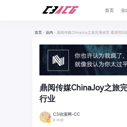
首页
业
首页
›
业内
›
鼎阅传媒ChinaJoy之旅完美收官 载誉而
鼎阅传媒ChinaJoy之
行业
C3动漫网-CC
8 年前