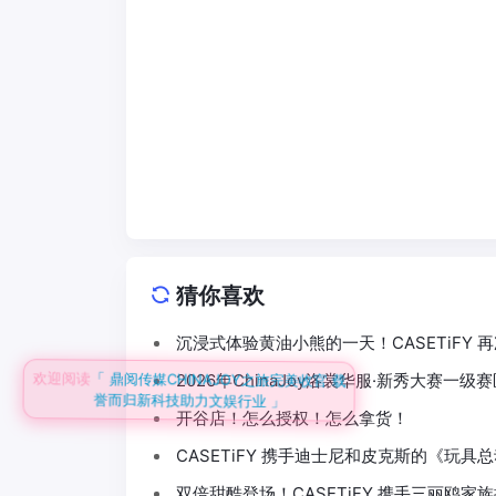
猜你喜欢
沉浸式体验黄油小熊的一天！CASETiFY
欢迎阅读
「 鼎阅传媒CHINAJOY之旅完美收官 载
2026年ChinaJoy洛裳华服·新秀大赛一级
誉而归新科技助力文娱行业 」
开谷店！怎么授权！怎么拿货！
CASETiFY 携手迪士尼和皮克斯的《玩具
双倍甜酷登场！CASETiFY 携手三丽鸥家