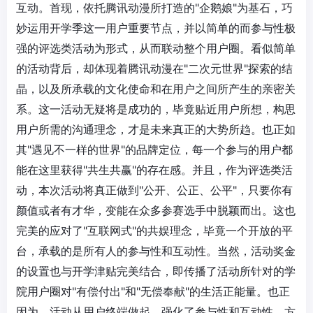
互动。首现，依托腾讯动漫所打造的"企鹅娘"为基石，巧
妙运用开学季这一用户重要节点，并以简单的而参与性极
强的评选类活动为形式，从而联动整个用户圈。看似简单
的活动背后，却体现着腾讯动漫在"二次元世界"探索的结
晶，以及所承载的文化使命和在用户之间所产生的亲密关
系。这一活动无疑将是成功的，毕竟贴近用户所想，构思
用户所需的沟通理念，才是未来真正的大势所趋。也正如
其"遇见不一样的世界"的品牌定位，每一个参与的用户都
能在这里获得"共生共赢"的存在感。并且，作为评选类活
动，本次活动将真正做到"公开、公正、公平"，只要你有
颜值或者有才华，变能在众多参赛选手中脱颖而出。这也
完美的应对了"互联网式"的共娱理念，毕竟一个开放的平
台，承载的是所有人的参与性和互动性。当然，活动奖金
的设置也与开学津贴完美结合，即传播了活动所针对的学
院用户圈对"有偿付出"和"无偿奉献"的生活正能量。也正
因为，活动从用户终端做起，强化了参与性和互动性，方