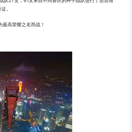
业战队27支，61支来自不同赛区的种子战队进行了层层筛
行证。
为最高荣耀之名而战！