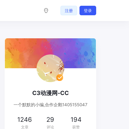
注册
登录
C3动漫网-CC
一个默默的小编,合作企鹅1405155047
1246
29
194
文章
评论
获赞