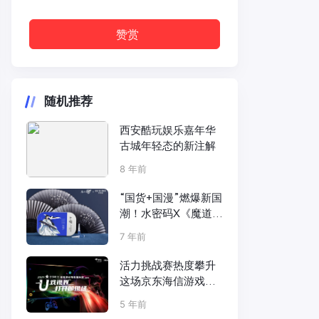
赞赏
随机推荐
西安酷玩娱乐嘉年华
古城年轻态的新注解
8 年前
“国货+国漫”燃爆新国
潮！水密码X《魔道祖
师》动画跨界合作闪
7 年前
耀来袭
活力挑战赛热度攀升
这场京东海信游戏电
视嗨玩趴玩得够爽
5 年前