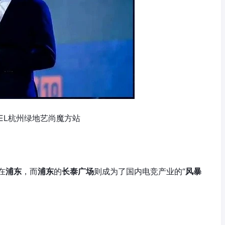
EL杭州绿地艺尚魔方站
在
浦东
，而
浦东
的
长泰广场
则成为了国内电竞产业的“
风暴