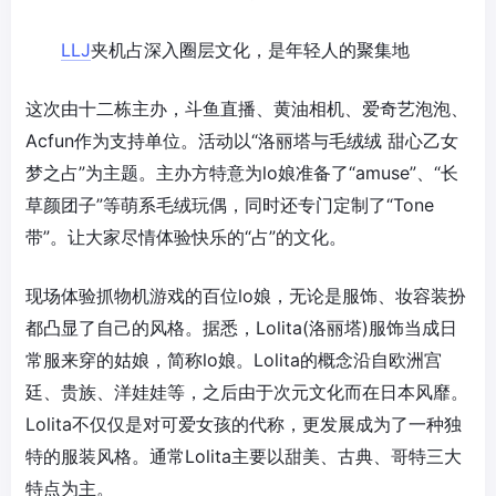
LLJ
夹机占深入圈层文化，是年轻人的聚集地
这次由十二栋主办，斗鱼直播、黄油相机、爱奇艺泡泡、
Acfun作为支持单位。活动以“洛丽塔与毛绒绒 甜心乙女
梦之占”为主题。主办方特意为lo娘准备了“amuse”、“长
草颜团子”等萌系毛绒玩偶，同时还专门定制了“Tone
带”。让大家尽情体验快乐的“占”的文化。
现场体验抓物机游戏的百位lo娘，无论是服饰、妆容装扮
都凸显了自己的风格。据悉，Lolita(洛丽塔)服饰当成日
常服来穿的姑娘，简称lo娘。Lolita的概念沿自欧洲宫
廷、贵族、洋娃娃等，之后由于次元文化而在日本风靡。
Lolita不仅仅是对可爱女孩的代称，更发展成为了一种独
特的服装风格。通常Lolita主要以甜美、古典、哥特三大
特点为主。