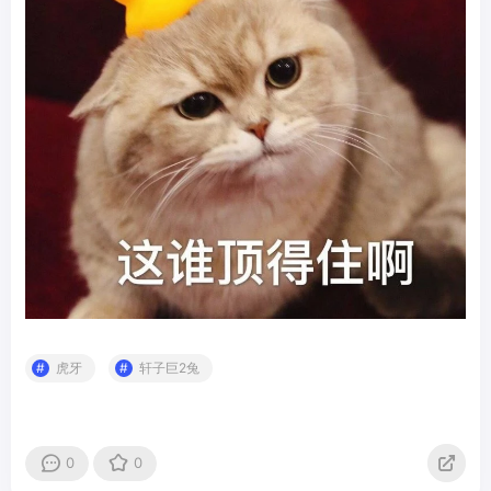
虎牙
轩子巨2兔
0
0