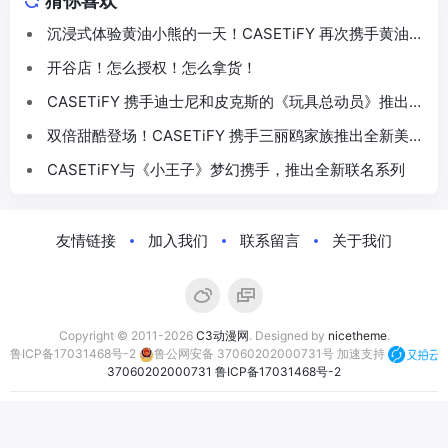
猜你喜欢
沉浸式体验黄油小熊的一天！CASETiFY 再次携手黄油小
熊推出联名系列
开谷店！怎么授权！怎么拿货！
CASETiFY 携手迪士尼和皮克斯的《玩具总动员》推出
30 周年主题联名系列
双倍甜酷登场！CASETiFY 携手三丽鸥家族推出全新美乐
蒂 & 酷洛米联名系列
CASETiFY与《小王子》梦幻携手，推出全新联名系列
友情链接
加入我们
联系留言
关于我们
Copyright © 2011-2026
C3动漫网
. Designed by
nicetheme
.
鲁ICP备17031468号-2
鲁公网安备 37060202000731号
加速支持
37060202000731
鲁ICP备17031468号-2
合作伙伴：
萤火虫动漫游戏嘉年华
C3动漫网
动漫资讯网
次元汇正版动漫周边商城
次元漫展
次元煲