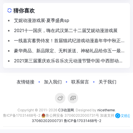
猜你喜欢
艾妮动漫游戏展·夏季盛典sp
2021十一国庆，嗨在武汉第二十二届艾妮动漫游戏展
一线嘉宾蓄势待发！首届猫武纪游戏动漫嘉年华中秋正式
开幕！
豪华商品、新品限定、无料派送、神秘礼品给你五一最大
惊喜！
2021第三届重庆欢乐谷乐次元动漫节暨中国·中西部动漫
文化巡展二宣来啦！！！
友情链接
加入我们
联系留言
关于我们
Copyright © 2011-2026
C3动漫网
. Designed by
nicetheme
.
鲁ICP备17031468号-2
鲁公网安备 37060202000731号
加速支持
37060202000731
鲁ICP备17031468号-2