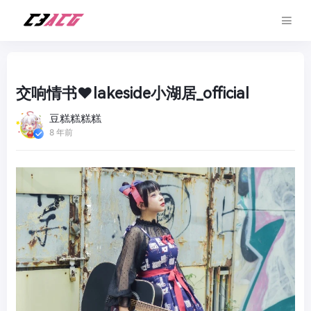
交响情书❤lakeside小湖居_official
豆糕糕糕糕
8 年前