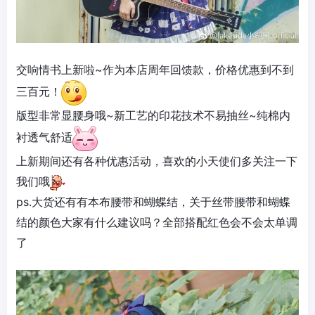
交响情书上新啦~作为本店周年回馈款，价格优惠到不到
三百元！
版型非常显腰身哦~新工艺的印花技术不易抽丝~纯棉内
衬透气舒适
上新期间还有各种优惠活动，喜欢的小天使们多关注一下
我们哦
ps.大货还有有本布腰带和蝴蝶结，关于丝带腰带和蝴蝶
结的颜色大家有什么建议吗？全部搭配红色会不会太单调
了