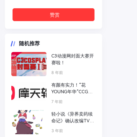
赞赏
随机推荐
C3动漫网封面大赛开
赛啦！
8 年前
有颜有实力！“花
YOUNG年华”CCG宅
舞大赛2019嘉宾公开
7 年前
轻小说《异界卖药续
命记》确认改编TV动
画 年内播出
3 年前