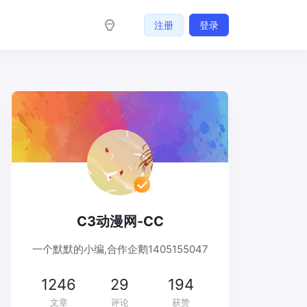
注册
登录
C3动漫网-CC
一个默默的小编,合作企鹅1405155047
1246
29
194
文章
评论
获赞