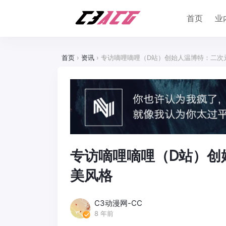
首页
业
首页
›
资讯
›
专访嘀哩嘀哩（D站）创始人温博特：二次
专访嘀哩嘀哩（D站）创
美风格
C3动漫网-CC
8 年前