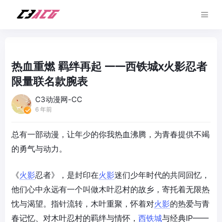
热血重燃 羁绊再起 ——西铁城x火影忍者
限量联名款腕表
C3动漫网-CC
6 年前
总有一部动漫，让年少的你我热血沸腾，为青春提供不竭
的勇气与动力。
《
火影
忍者》，是封印在
火影
迷们少年时代的共同回忆，
他们心中永远有一个叫做木叶忍村的故乡，寄托着无限热
忱与渴望。指针流转，木叶重聚，怀着对
火影
的热爱与青
春记忆、对木叶忍村的羁绊与情怀，
西铁城
与经典IP——