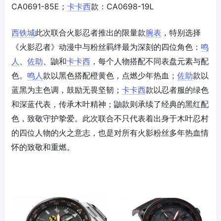
CA0691-85E；
卡卡西
款：CA0698-19L
西铁城
此次联合火影忍者推出的限量款
腕表
，特别选择
《火影忍者》动漫中与粉丝羁绊最为深刻的四位角色：
鸣
人
、
佐助
、鼬和
卡卡西
，每个人物搭配不同表盘元素与配
色。
鸣人
款以黑色搭配橙黄色，点燃少年热血；
佐助
款以
蓝黑为主色调，鼓励无畏坚韧；
卡卡西
款以忍者服的绿色
和深蓝代表，传承木叶精神；鼬款则承续了经典的黑红配
色，致敬守护挚爱。此次联合不只代表着出身于木叶忍村
的四位人物的火之意志，也是对所有火影粉丝多年热血情
怀的致敬和重燃。