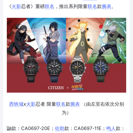
《
火影
忍者》重磅
联名
，推出系列限量
联名
款
腕表
。
西铁城
x
火影
忍者 限量
联名
款
腕表
（由左至右依次分别
为）
鼬款：CA0697-20E；
佐助
款：CA0697-11E；
鸣人
款：