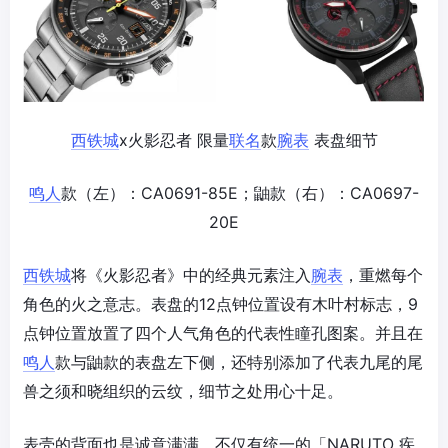
西铁城
x火影忍者 限量
联名
款
腕表
表盘细节
鸣人
款（左）：CA0691-85E；鼬款（右）：CA0697-
20E
西铁城
将《火影忍者》中的经典元素注入
腕表
，重燃每个
角色的火之意志。表盘的12点钟位置设有木叶村标志，9
点钟位置放置了四个人气角色的代表性瞳孔图案。并且在
鸣人
款与鼬款的表盘左下侧，还特别添加了代表九尾的尾
兽之须和晓组织的云纹，细节之处用心十足。
表壳的背面也是诚意满满，不仅有统一的「NARUTO 疾