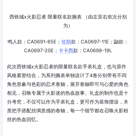
西铁城x火影忍者 限量联名款腕表 （由左至右依次分别
为）
鸣人款：CA0691-85E；
佐助
款：CA0697-11E；鼬款：
CA0697-20E；
卡卡西
款：CA0698-19L
此次西铁城x火影忍者的限量联名款手表礼盒，也与原作
风格紧密结合，为系列腕表单独设计了4卷分别带有不同
角色形象与色彩的忍术卷轴，展开卷轴即可与心爱的角色
相见，召唤专属于火影迷的热血故事。礼盒的制作也是十
分考究，不仅可以作为手表礼盒，更可作为装饰摆设，木
质把手搭配丝绸质感的卷轴，每一个细节都在召唤火影粉
丝的热血回忆。