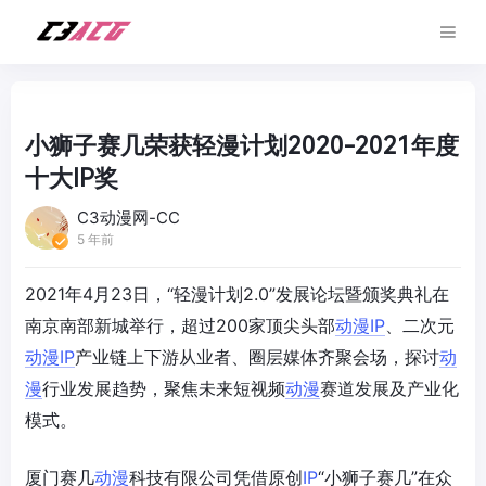
小狮子赛几荣获轻漫计划2020-2021年度
十大IP奖
C3动漫网-CC
5 年前
2021年4月23日，“轻漫计划2.0”发展论坛暨颁奖典礼在
南京南部新城举行，超过200家顶尖头部
动漫
IP
、二次元
动漫
IP
产业链上下游从业者、圈层媒体齐聚会场，探讨
动
漫
行业发展趋势，聚焦未来短视频
动漫
赛道发展及产业化
模式。
厦门赛几
动漫
科技有限公司凭借原创
IP
“小狮子赛几”在众