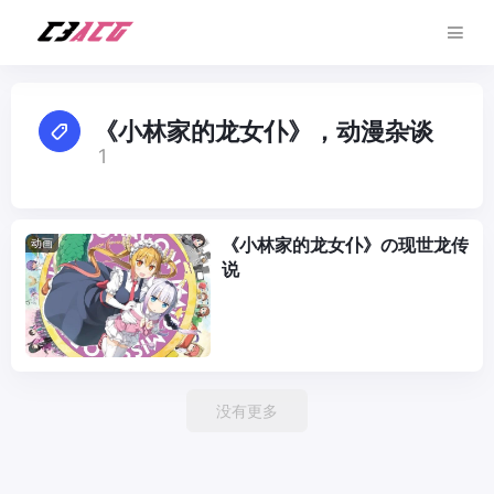
《小林家的龙女仆》，动漫杂谈
1
《小林家的龙女仆》の现世龙传
动画
说
没有更多