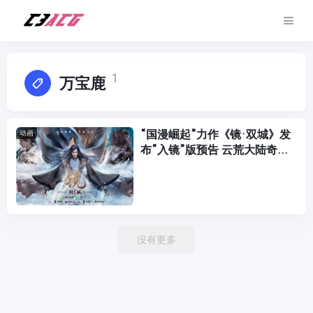
1
万宝鹿
“国漫崛起”力作《镜·双城》发
动画
布“入镜”版预告 云荒大陆奇情
冒险即将启程
没有更多