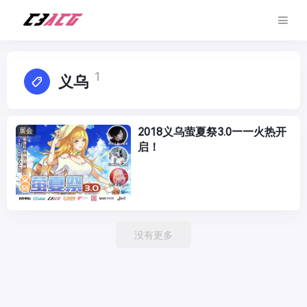
1
义乌
2018义乌萤夏祭3.0——火热开
展会
启！
没有更多