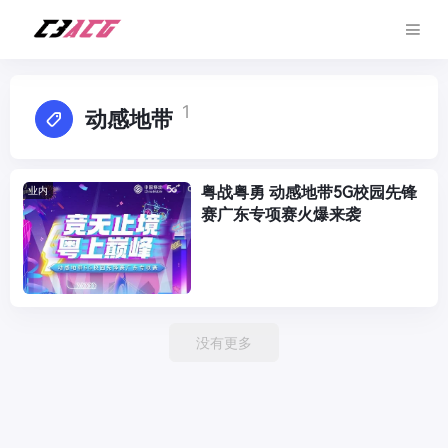
1
动感地带
粤战粤勇 动感地带5G校园先锋
业内
赛广东专项赛火爆来袭
没有更多