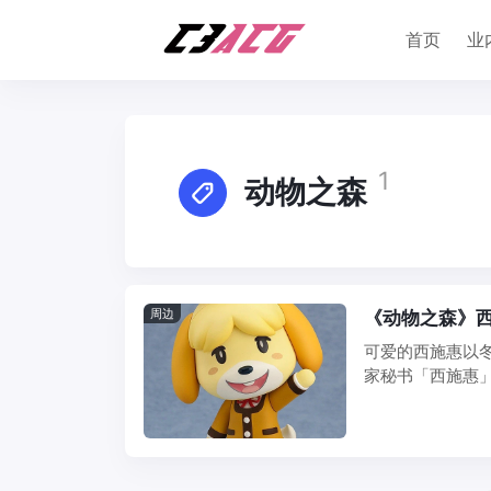
首页
业
1
动物之森
周边
《动物之森》西
可爱的西施惠以冬
家秘书「西施惠
「笑脸 ...