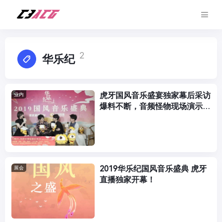
2
华乐纪
虎牙国风音乐盛宴独家幕后采访
业内
爆料不断，音频怪物现场演示S
蹲！
2019华乐纪国风音乐盛典 虎牙
展会
直播独家开幕！