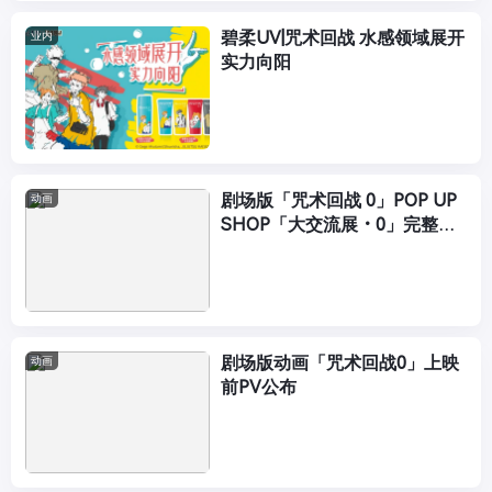
碧柔UV|咒术回战 水感领域展开
业内
实力向阳
剧场版「咒术回战 0」POP UP
动画
SHOP「大交流展・0」完整版
角色海报公开
剧场版动画「咒术回战0」上映
动画
前PV公布