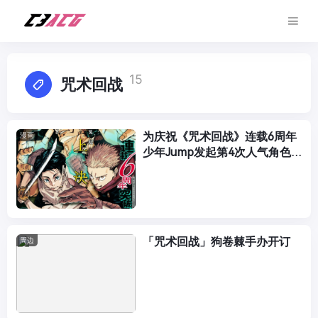
15
咒术回战
为庆祝《咒术回战》连载6周年
漫画
少年Jump发起第4次人气角色
投票
「咒术回战」狗卷棘手办开订
周边