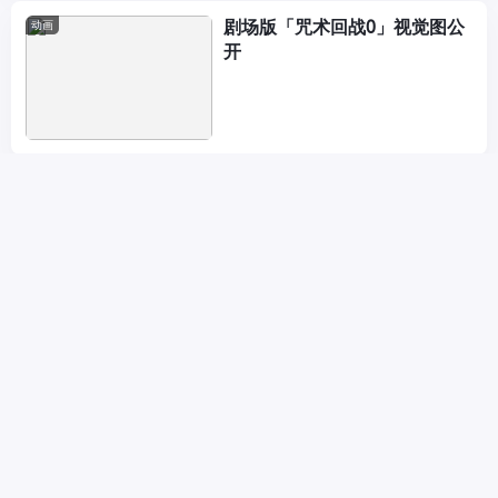
剧场版「咒术回战0」视觉图公
动画
开
【CP28】明天下午（6月1日）
展会
一点 ！第一波门票预约开启！
CPP独家VIP票，限量上架~
咒术官方同款食玩卡来袭，咒
业内
友：抽老婆，送老婆饼