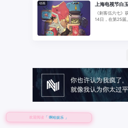
动画
上海电视节白
《刺客伍六七》
14日，在第25
客伍六七》 ...
欢迎阅读
「 啊哈娱乐 」