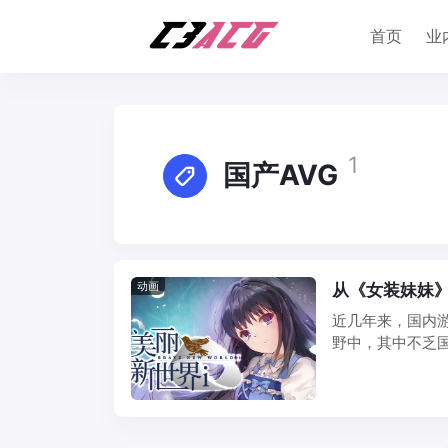
首页
业
1
国产AVG
动画
从《女装妹妹》
近几年来，国内
野中，其中不乏
来越多的用户开 ..