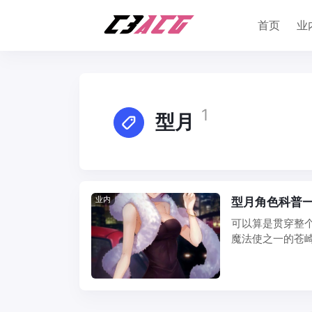
首页
业
1
型月
业内
型月角色科普—
可以算是贯穿整
魔法使之一的苍崎青