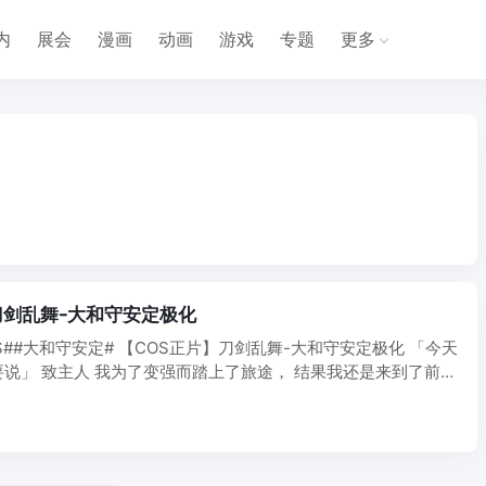
内
展会
漫画
动画
游戏
专题
更多
刀剑乱舞-大和守安定极化
S##大和守安定# 【COS正片】刀剑乱舞-大和守安定极化 「今天
说」 致主人 我为了变强而踏上了旅途， 结果我还是来到了前主