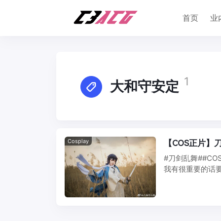
首页
业
1
大和守安定
Cosplay
【COS正片】
#刀剑乱舞##CO
我有很重要的话要
...