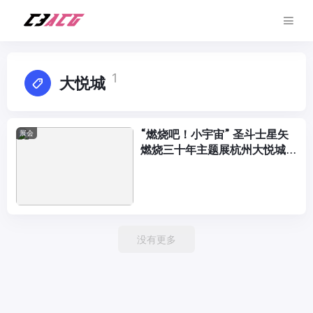
1
大悦城
“燃烧吧！小宇宙” 圣斗士星矢
展会
燃烧三十年主题展杭州大悦城激
燃开幕
没有更多