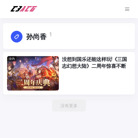
1
孙尚香
没想到国乐还能这样玩!《三国
业内
志幻想大陆》二周年惊喜不断
没有更多