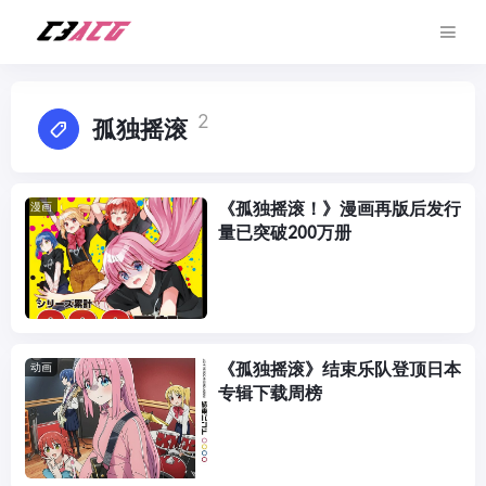
2
孤独摇滚
《孤独摇滚！》漫画再版后发行
漫画
量已突破200万册
《孤独摇滚》结束乐队登顶日本
动画
专辑下载周榜