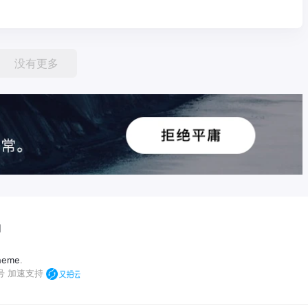
没有更多
们
heme
.
号
加速支持