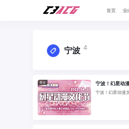
首页
业
4
宁波
展会
宁波！幻星动漫文