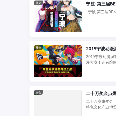
展会
宁波·第三届B
宁波·第三届BE×
展会
2019宁波动
2019宁波动漫
漫大赛！还有缤纷
心7-8号 ...
展会
二十万奖金点燃
二十万赛事奖金、
特色文化产业博览
届宁波文博 ...