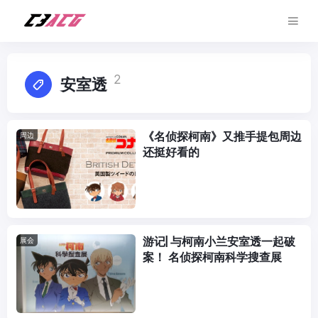
2
安室透
《名侦探柯南》又推手提包周边
周边
还挺好看的
游记| 与柯南小兰安室透一起破
展会
案！ 名侦探柯南科学搜查展