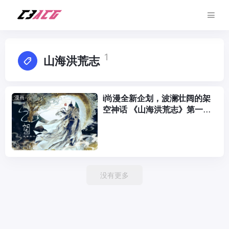
1
山海洪荒志
i尚漫全新企划，波澜壮阔的架
漫画
空神话 《山海洪荒志》第一轮
征稿全面开启
没有更多