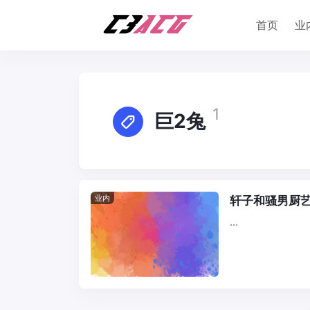
首页
业
1
巨2兔
业内
轩子和骚男厨
...