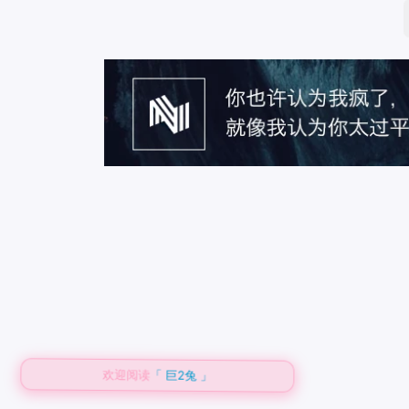
欢迎阅读
「 巨2兔 」